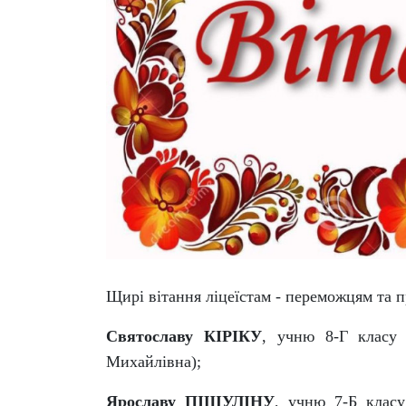
Щирі вітання ліцеїстам - переможцям та п
Святославу КІРІКУ
, учню 8-Г клас
Михайлівна);
Ярославу ПІЩУЛІНУ
, учню 7-Б клас