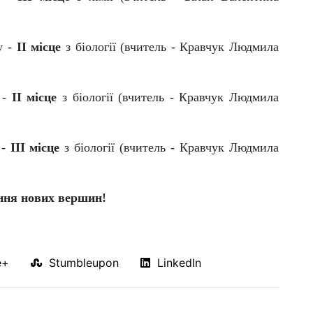
у -
ІI місце
з біології (вчитель - Кравчук Людмила
 -
ІI місце
з біології (вчитель - Кравчук Людмила
 -
ІII місце
з біології (вчитель - Кравчук Людмила
ння нових вершин!
e+
Stumbleupon
LinkedIn