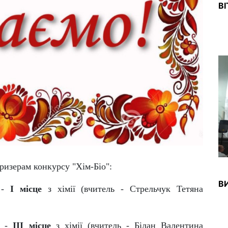
В
ризерам конкурсу "Хім-Біо":
ВИ
у -
І місце
з хімії (вчитель - Стрельчук Тетяна
у -
ІII місце
з хімії (вчитель - Білан Валентина