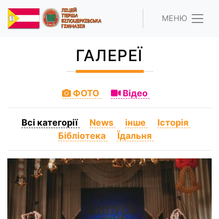
МЕНЮ
ГАЛЕРЕЇ
ФОТО
Відео
Всі категорії
News
інше
Історія
Бібліотека
Їдальня