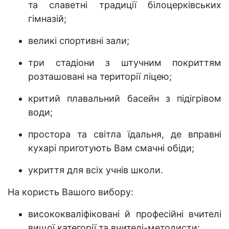
та славетні традиції білоцерківських
гімназій;
великі спортивні зали;
три стадіони з штучним покриттям
розташовані на території ліцею;
критий плавальний басейн з підігрівом
води;
простора та світла їдальня, де вправні
кухарі приготують Вам смачні обіди;
укриття для всіх учнів школи.
На користь Вашого вибору:
висококваліфіковані й професійні вчителі
вищої категорії та вчителі-методисти;