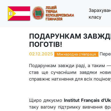
Зарахуван
класу
ПОДАРУНКАМ ЗАВЖДИ 
ПОГОТІВ!
02.12.2025
Перег
Міжнародна співпраця
Подарункам завжди раді, а таким — 
став ще сучаснішим завдяки нови
справжнє натхнення для всіх поцінов
Щиро дякуємо
Institut Français d'Uk
таку вагому підтримку вивчення фр