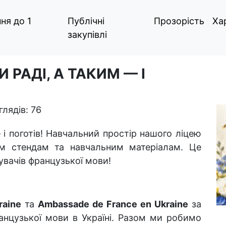
ня до 1
Публічні
Прозорість
Ха
закупівлі
РАДІ, А ТАКИМ — І
лядів: 76
і поготів! Навчальний простір нашого ліцею
м стендам та навчальним матеріалам. Це
увачів французької мови!
raine
та
Ambassade de France en Ukraine
за
анцузької мови в Україні. Разом ми робимо