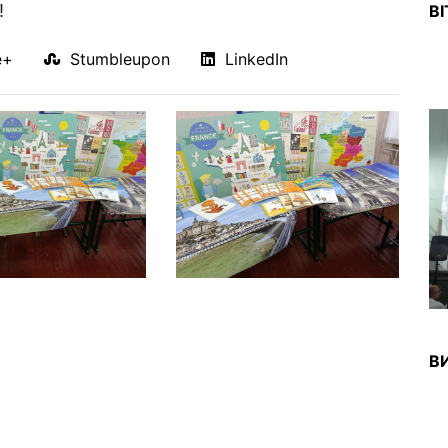
!
В
e+
Stumbleupon
LinkedIn
ВИ