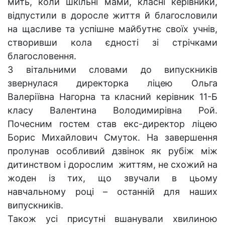
мить, коли шкільні мами, класні керівники,
відпустили в доросле життя й благословили
на щасливе та успішне майбутнє своїх учнів,
створивши кола єдності зі стрічками
благословення.
З вітальними словами до випускників
звернулася директорка ліцею Ольга
Валеріївна Нагорна та класний керівник 11-Б
класу Валентина Володимирівна Рой.
Почесним гостем став екс-директор ліцею
Борис Михайлович Смуток. На завершення
пролунав особливий дзвінок як рубіж між
дитинством і дорослим життям, не схожий на
жоден із тих, що звучали в цьому
навчальному році – останній для наших
випускників.
Також усі присутні вшанували хвилиною