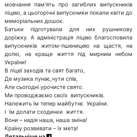
мовчання пам'ять про загиблих випускників
ліцею, а цьогорічні випускники покали квіти до
меморіальних дошок.
Батьки підготували для них рушникову
доріжку. А адміністрація ліцею благословила
випускників житом-пшеницею на щастя, на
долю, на краще життя під мирним небом
України!
В ліцеї заходів та свят багато,
Де музика лунає,чути спів,
Але сьогодні урочисте свято.
Ми проводжаємо своїх випускників.
Належить їм тепер майбутнє України.
І їм долати сходинки життя.
Вони – надія наша, наша зміна!
Країну розвивати – їх мета!
Детальніше на