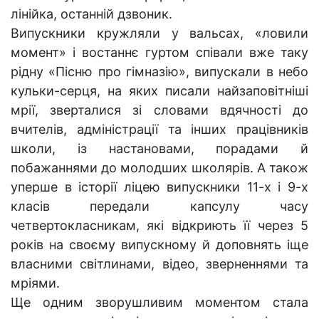
лінійка, останній дзвоник.
Випускники кружляли у вальсах, «ловили
момент» і востаннє гуртом співали вже таку
рідну «Пісню про гімназію», випускали в небо
кульки-серця, на яких писали найзаповітніші
мрії, зверталися зі словами вдячності до
вчителів, адміністрації та інших працівників
школи, із настановами, порадами й
побажаннями до молодших школярів. А також
уперше в історії ліцею випускники 11-х і 9-х
класів передали капсулу часу
четвертокласникам, які відкриють її через 5
років на своєму випускному й доповнять іще
власними світлинами, відео, зверненнями та
мріями.
Ще одним зворушливим моментом стала