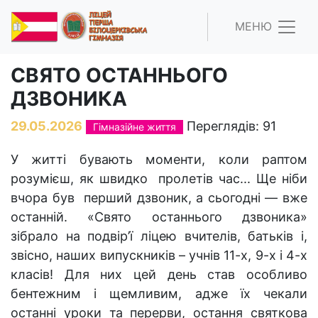
МЕНЮ
СВЯТО ОСТАННЬОГО
ДЗВОНИКА
29.05.2026
Переглядів: 91
Гімназійне життя
У житті бувають моменти, коли раптом
розумієш, як швидко пролетів час... Ще ніби
вчора був перший дзвоник, а сьогодні — вже
останній. «Свято останнього дзвоника»
зібрало на подвір’ї ліцею вчителів, батьків і,
звісно, наших випускників – учнів 11-х, 9-х і 4-х
класів! Для них цей день став особливо
бентежним і щемливим, адже їх чекали
останні уроки та перерви, остання святкова