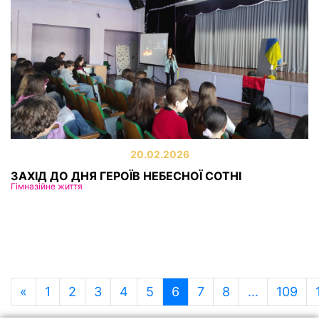
20.02.2026
ЗАХІД ДО ДНЯ ГЕРОЇВ НЕБЕСНОЇ СОТНІ
Гімназійне життя
«
1
2
3
4
5
6
7
8
...
109