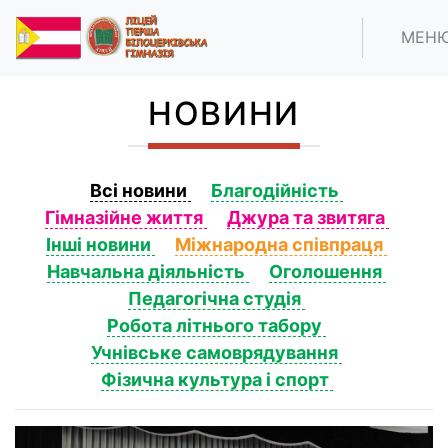
МЕН
НОВИНИ
Всі новини
Благодійність
Гімназійне життя
Джура та звитяга
Інші новини
Міжнародна співпраця
Навчальна діяльність
Оголошення
Педагогічна студія
Робота літнього табору
Учнівське самоврядування
Фізична культура і спорт